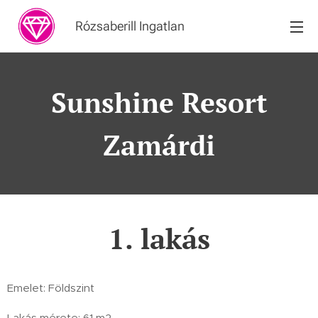
Rózsaberill Ingatlan
Sunshine Resort
Zamárdi
1. lakás
Emelet: Földszint
Lakás mérete: 61 m2