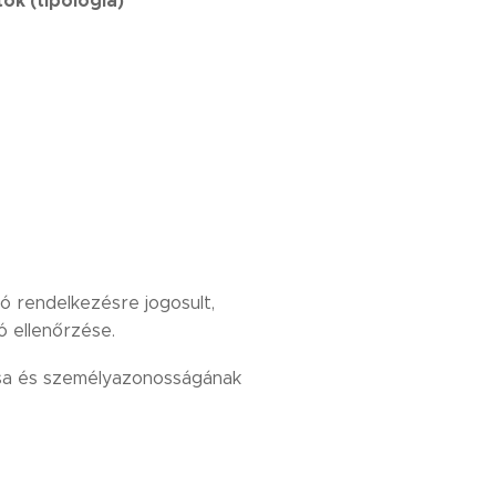
k (tipológia)
ó rendelkezésre jogosult,
ó ellenőrzése.
ása és személyazonosságának