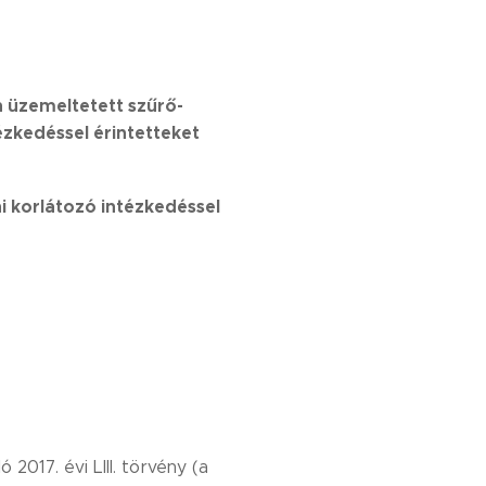
 üzemeltetett szűrő-
ézkedéssel érintetteket
i korlátozó intézkedéssel
017. évi LIII. törvény (a