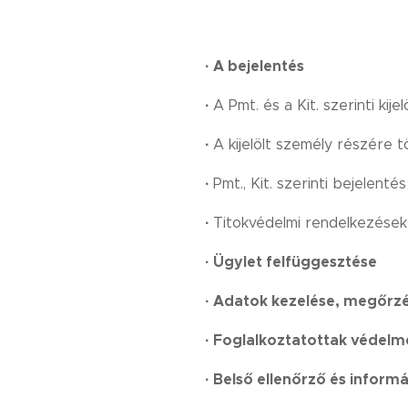
·
A bejelentés
·
A Pmt. és a Kit. szerinti kije
·
A kijelölt személy részére t
·
Pmt., Kit. szerinti bejelent
·
Titokvédelmi rendelkezések
·
Ügylet felfüggesztése
·
Adatok kezelése, megőrz
·
Foglalkoztatottak védelm
·
Belső ellenőrző és inform