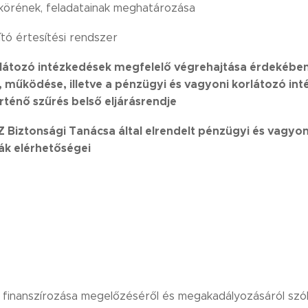
áskörének, feladatainak meghatározása
tó értesítési rendszer
látozó intézkedések megfelelő végrehajtása érdekében
 működése, illetve a pénzügyi és vagyoni korlátozó int
örténő szűrés belső eljárásrendje
 Biztonsági Tanácsa által elrendelt pénzügyi és vagyon
ták elérhetőségei
inanszírozása megelőzéséről és megakadályozásáról szóló 2