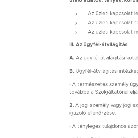
utaló adatok, tények, kör
Az üzleti kapcsolat l
Az üzleti kapcsolat fe
Az üzleti kapcsolat
III.
Az ügyfél-átvilágítás
A.
Az ügyfél-átvilágítási köt
B.
Ügyfél-átvilágítási intézk
·
A természetes személy ügyfé
továbbá a Szolgáltatónál elj
2.
A jogi személy vagy jogi 
igazoló ellenőrzése.
·
A tényleges tulajdonos azon