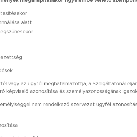
ülmények megállapításakor figyelembe vehető szemponto
étesítésekor
nnállása alatt
 megszűnésekor
elezettség
edések
l vagy az ügyfél meghatalmazottja, a Szolgáltatónál eljár
áró képviselő azonosítása és személyazonosságának igazol
személyiséggel nem rendelkező szervezet ügyfél azonosít
osítása.