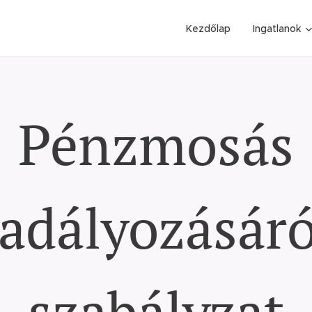
Kezdőlap
Ingatlanok
Pénzmosás
dályozásáró
szabályzat