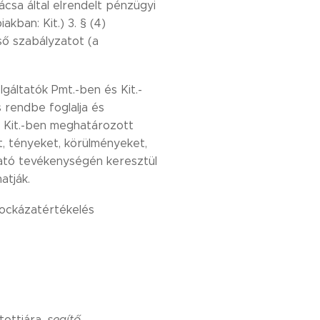
csa által elrendelt pénzügyi
kban: Kit.) 3. § (4)
ső szabályzatot (a
gáltatók Pmt.-ben és Kit.-
 rendbe foglalja és
a Kit.-ben meghatározott
t, tényeket, körülményeket,
ató tevékenységén keresztül
atják.
 kockázatértékelés
tottjára,
segítő