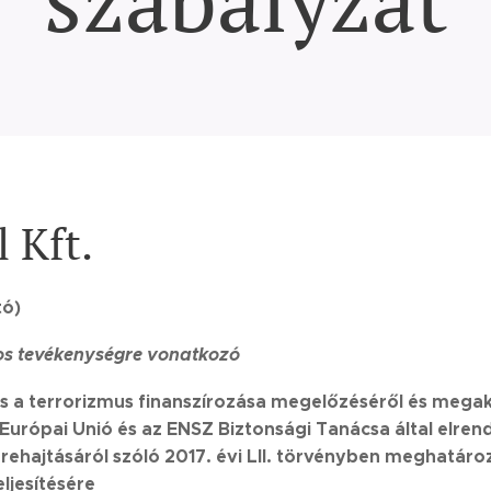
 Kft.
tó)
tos tevékenységre vonatkozó
 a terrorizmus finanszírozása megelőzéséről és megak
az Európai Unió és az ENSZ Biztonsági Tanácsa által elre
rehajtásáról szóló 2017. évi LII. törvényben meghatáro
ljesítésére