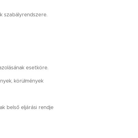
ek szabályrendszere.
zolásának esetköre.
tények, körülmények
k belső eljárási rendje