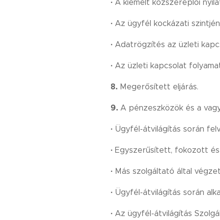
·
A kiemelt közszereplői nyil
·
Az ügyfél kockázati szintjé
·
Adatrögzítés az üzleti kapcs
·
Az üzleti kapcsolat folyama
8.
Megerősített eljárás.
9.
A pénzeszközök és a vagy
·
Ügyfél-átvilágítás során fel
·
Egyszerűsített, fokozott és 
·
Más szolgáltató által végze
·
Ügyfél-átvilágítás során alk
·
Az ügyfél-átvilágítás Szolgá