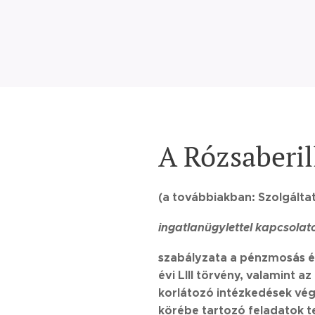
A Rózsaberill
(a továbbiakban: Szolgálta
ingatlanügylettel kapcsola
szabályzata a pénzmosás és
évi LIII törvény, valamint 
korlátozó intézkedések vég
körébe tartozó feladatok te