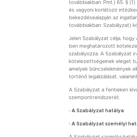
továbbiakban: Pmt.) 65. § (1
és vagyoni korlátozó intézkedé
bekezdésealapján az ingatlan
továbbiakban: Szabályzat) kö
Jelen Szabályzat célja, hogy
ben meghatározott kötelezet
szabályozza. A Szabályzat i
kötelezettségeinek eleget tu
amelyek bűncselekmények elk
történő legalizálását, valam
A Szabályzat a fentieken kív
szempontrendszerét.
·
A Szabályzat hatálya
·
A Szabályzat
személyi hat
A Szabályzat személyi hatálya