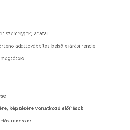
lölt személy(ek) adatai
örténő adattovábbítás belső eljárási rendje
és megtétele
ése
ére, képzésére vonatkozó előírások
ációs rendszer