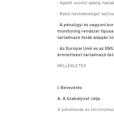
·
Kijelölt vezető adatai, hat
·
Belső névtelenséget biztosí
·
A pénzügyi és vagyoni kor
monitoring rendszer típusa,
tartalmazó listák alapján t
·
Az Európai Unió és az ENSZ
érintetteket tartalmazó lis
MELLÉKLETEK
I.
Bevezetés
A.
A Szabályzat célja
A pénzmosás és terrorizmus f