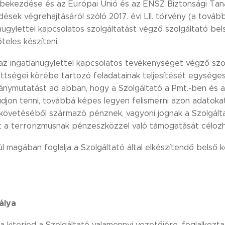
) bekezdése és az Európai Unió és az ENSZ Biztonsági Taná
sek végrehajtásáról szóló 2017. évi LII. törvény (a továbbia
ügylettel kapcsolatos szolgáltatást végző szolgáltató bel
teles készíteni.
 az ingatlanügylettel kapcsolatos tevékenységet végző szol
tségei körébe tartozó feladatainak teljesítését egységes
ránymutatást ad abban, hogy a Szolgáltató a Pmt.-ben és 
djon tenni, továbbá képes legyen felismerni azon adatoka
övetéséből származó pénznek, vagyoni jognak a Szolgált
int a terrorizmusnak pénzeszközzel való támogatását célozh
ül magában foglalja a Szolgáltató által elkészítendő belső
álya
 kiterjed a Szolgáltató valamennyi vezetőjére, foglalkozta