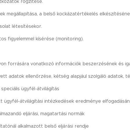
atkozatok rögzítése.
nek megállapítása, a belső kockázatértékelés elkészítésén
olat létesítésekor.
tos figyelemmel kísérése (monitoring).
on forrására vonatkozó információk beszerzésének és iga
vett adatok ellenőrzése, kétség alapjául szolgáló adatok, 
speciális ügyfél-átvilágítás
tt ügyfél-átvilágítási intézkedések eredménye elfogadásána
almazandó eljárási, magatartási normák
ltatónál alkalmazott belső eljárási rendje