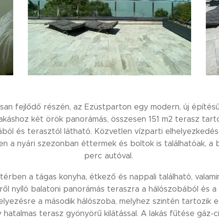
usan fejlődő részén, az Ezüstparton egy modern, új építés
lakáshoz két örök panorámás, összesen 151 m2 terasz tartoz
ól és terasztól látható. Közvetlen vízparti elhelyezkedés
ben a nyári szezonban éttermek és boltok is találhatóak, a
perc autóval.
égtérben a tágas konyha, étkező és nappali található, vala
ről nyíló balatoni panorámás teraszra a hálószobából és a na
lhelyezésre a második hálószoba, melyhez szintén tartozik e
hatalmas terasz gyönyörű kilátással. A lakás fűtése gáz-cirk