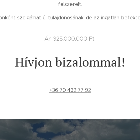
felszerelt.
onként szolgálhat új tulajdonosának, de az ingatlan befekteté
Ár: 325.000.000 Ft
Hívjon bizalommal!
+36 70 432 77 92