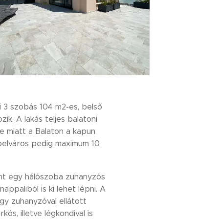
ű 3 szobás 104 m2-es, belső
ik. A lakás teljes balatoni
e miatt a Balaton a kapun
 belváros pedig maximum 10
mint egy hálószoba zuhanyzós
ppaliból is ki lehet lépni. A
gy zuhanyzóval ellátott
ós, illetve légkondival is