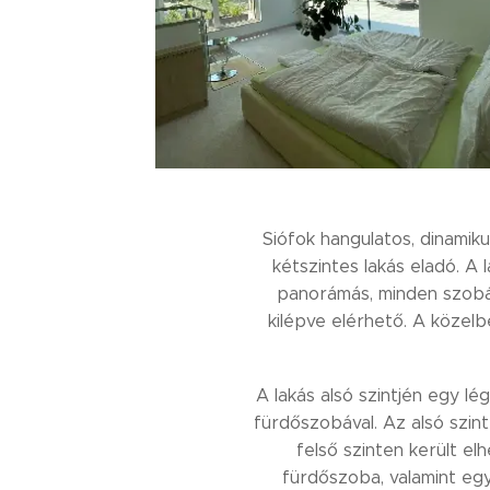
Siófok hangulatos, dinamik
kétszintes lakás eladó. A 
panorámás, minden szobáb
kilépve elérhető. A közel
A lakás alsó szintjén egy l
fürdőszobával. Az alsó szint
felső szinten került e
fürdőszoba, valamint egy 