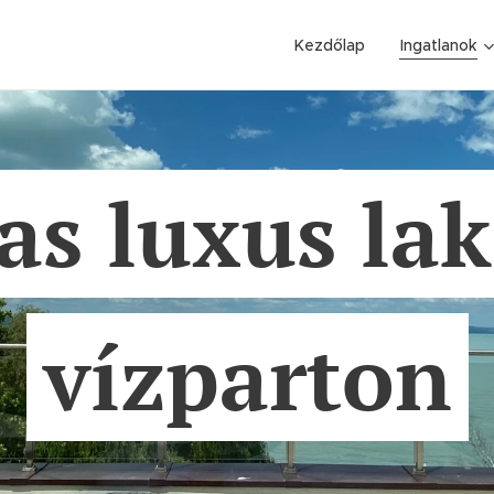
Kezdőlap
Ingatlanok
as luxus lak
vízparton